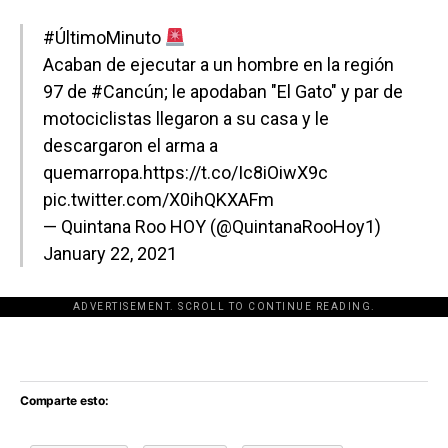
#ÚltimoMinuto
Acaban de ejecutar a un hombre en la región
97 de
#Cancún
; le apodaban "El Gato" y par de
motociclistas llegaron a su casa y le
descargaron el arma a
quemarropa.
https://t.co/Ic8iOiwX9c
pic.twitter.com/X0ihQKXAFm
— Quintana Roo HOY (@QuintanaRooHoy1)
January 22, 2021
ADVERTISEMENT. SCROLL TO CONTINUE READING.
[adsforwp id="243463"]
Comparte esto: