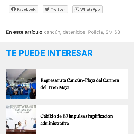
Facebook
Twitter
WhatsApp
En este artículo
cancún
,
detenidos
,
Policia
,
SM 68
TE PUEDE INTERESAR
Regresa ruta Cancún-Playa del Carmen
del Tren Maya
Cabildo de BJ impulsa simplificación
administrativa