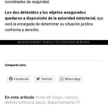
coordinadas de seguridad.
Los dos detenidos y los objetos asegurados
quedaron a disposición de la autoridad ministerial
, que
será la encargada de determinar su situación jurídica
conforme a derecho.
ADVERTISEMENT. SCROLL TO CONTINUE READING.
[adsforwp id="243463"]
Comparte esto:
Facebook
Twitter
WhatsApp
En este artículo
Arma de fuego
,
cancún
,
delitos contra la salud
,
Supermanzana 77