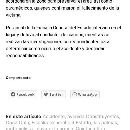
acordonaron la zona para preservar el área, así como
paramédicos, quienes confirmaron el fallecimiento de la
víctima.
Personal de la Fiscalía General del Estado intervino en el
lugar y detuvo al conductor del camión, mientras se
realizan las investigaciones correspondientes para
determinar cómo ocurrió el accidente y deslindar
responsabilidades.
Comparte esto:
Facebook
Twitter
WhatsApp
En este artículo
Accidente
,
avenida Constituyentes
,
Coca Cola
,
Fiscalía General del Estado
,
las palmas
,
motociclista
,
playa del carmen
,
Quintana Roo
,