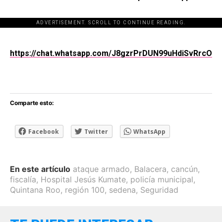
ADVERTISEMENT. SCROLL TO CONTINUE READING.
[adsforwp id="243463"]
https://chat.whatsapp.com/J8gzrPrDUN99uHdiSvRrcO
Comparte esto:
Facebook
Twitter
WhatsApp
En este artículo
ataque armado
,
Balacera
,
cancún
,
fiscalía
,
Hospital Jesús Kumate
,
policía municipal
,
Quintana Roo
,
región 100
,
sedena
,
Seguridad