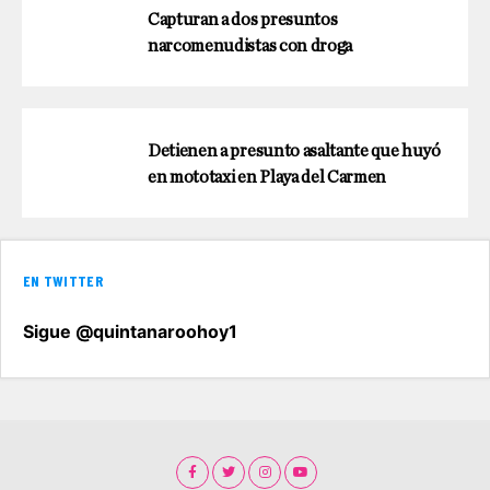
Capturan a dos presuntos
narcomenudistas con droga
Detienen a presunto asaltante que huyó
en mototaxi en Playa del Carmen
EN TWITTER
Sigue @quintanaroohoy1