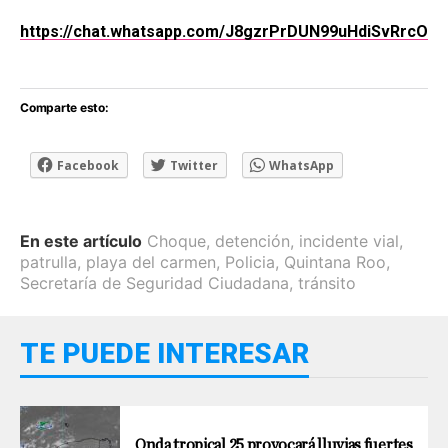
https://chat.whatsapp.com/J8gzrPrDUN99uHdiSvRrcO
Comparte esto:
Facebook
Twitter
WhatsApp
En este artículo
Choque
,
detención
,
incidente vial
,
patrulla
,
playa del carmen
,
Policia
,
Quintana Roo
,
Secretaría de Seguridad Ciudadana
,
tránsito
TE PUEDE INTERESAR
Onda tropical 25 provocará lluvias fuertes