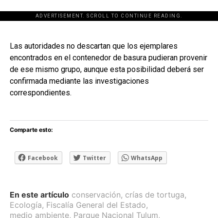
ADVERTISEMENT. SCROLL TO CONTINUE READING.
[adsforwp id="243463"]
Las autoridades no descartan que los ejemplares
encontrados en el contenedor de basura pudieran provenir
de ese mismo grupo, aunque esta posibilidad deberá ser
confirmada mediante las investigaciones
correspondientes.
Comparte esto:
Facebook
Twitter
WhatsApp
En este artículo
conservación
,
crías de tortuga
,
Ecología
,
Fiscalía General del Estado
,
medio ambiente
,
Parque Nacional Tulum
,