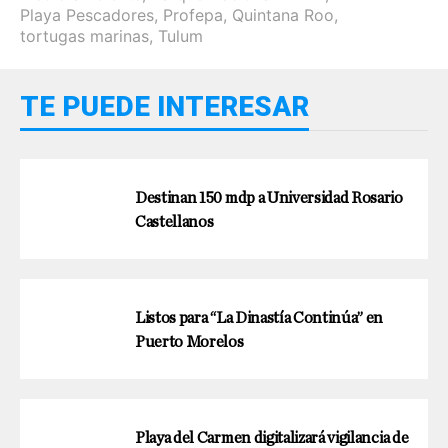
Playa Pescadores
,
Profepa
,
Quintana Roo
,
tortugas marinas
,
Tulum
TE PUEDE INTERESAR
Destinan 150 mdp a Universidad Rosario
Castellanos
Listos para “La Dinastía Continúa” en
Puerto Morelos
Playa del Carmen digitalizará vigilancia de