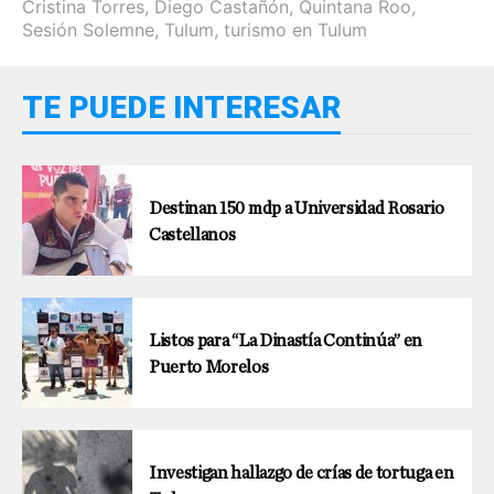
Cristina Torres
,
Diego Castañón
,
Quintana Roo
,
Sesión Solemne
,
Tulum
,
turismo en Tulum
TE PUEDE INTERESAR
Destinan 150 mdp a Universidad Rosario
Castellanos
Listos para “La Dinastía Continúa” en
Puerto Morelos
Investigan hallazgo de crías de tortuga en