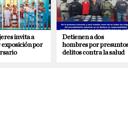
eres invita a
Detienen a dos
 exposición por
hombres por presunto
rsario
delitos contra la salud