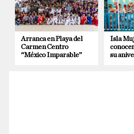
Arranca en Playa del
Isla Muj
Carmen Centro
conocer
“México Imparable”
su anive