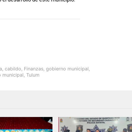
a
,
cabildo
,
Finanzas
,
gobierno municipal
,
o municipal
,
Tulum