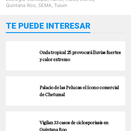
Quintana Roo
,
SEMA
,
Tulum
TE PUEDE INTERESAR
Onda tropical 25 provocará lluvias fuertes
y calor extremo
Palacio de las Pelucas: el ícono comercial
de Chetumal
Vigilan 33 casos de ciclosporiasis en
Quintana Roo