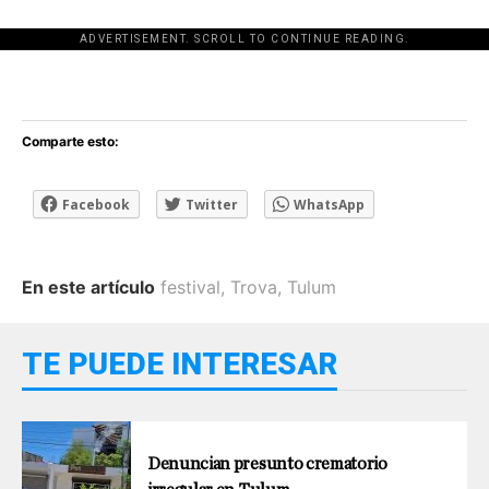
ADVERTISEMENT. SCROLL TO CONTINUE READING.
[adsforwp id="243463"]
Comparte esto:
Facebook
Twitter
WhatsApp
En este artículo
festival
,
Trova
,
Tulum
TE PUEDE INTERESAR
Denuncian presunto crematorio