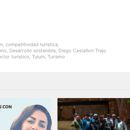
úm
,
competitividad turística
,
smo
,
Desarrollo sostenible
,
Diego Castañon Trejo
ector turístico
,
Tulum
,
Turismo