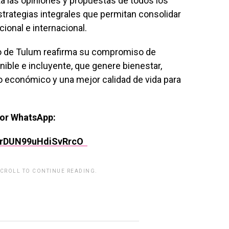
ta las opiniones y propuestas de todos los
trategias integrales que permitan consolidar
cional e internacional.
o de Tulum reafirma su compromiso de
ible e incluyente, que genere bienestar,
 económico y una mejor calidad de vida para
por WhatsApp:
rPrDUN99uHdiSvRrcO
SCROLL TO CONTINUE READING.
rwp id="243463"]