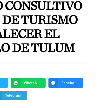
O CONSULTIVO
 DE TURISMO
ALECER EL
O DE TULUM
WhatsApp
Facebook Messenger
Telegram