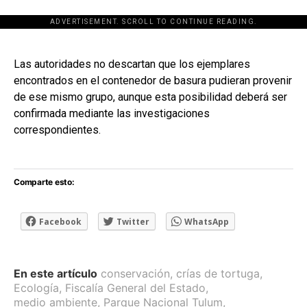
ADVERTISEMENT. SCROLL TO CONTINUE READING.
[adsforwp id="243463"]
Las autoridades no descartan que los ejemplares
encontrados en el contenedor de basura pudieran provenir
de ese mismo grupo, aunque esta posibilidad deberá ser
confirmada mediante las investigaciones
correspondientes.
Comparte esto:
Facebook
Twitter
WhatsApp
En este artículo
conservación
,
crías de tortuga
,
Ecología
,
Fiscalía General del Estado
,
medio ambiente
,
Parque Nacional Tulum
,