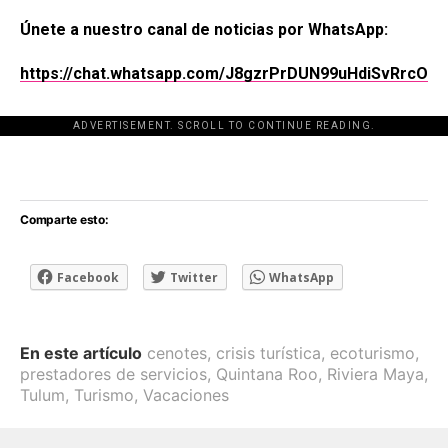
Únete a nuestro canal de noticias por WhatsApp:
https://chat.whatsapp.com/J8gzrPrDUN99uHdiSvRrcO
ADVERTISEMENT. SCROLL TO CONTINUE READING.
[adsforwp id="243463"]
Comparte esto:
Facebook
Twitter
WhatsApp
En este artículo
cenotes
,
crisis turística
,
ecoturismo
,
prestadores de servicios
,
Quintana Roo
,
Riviera Maya
,
Tulum
,
Turismo
,
Vacaciones