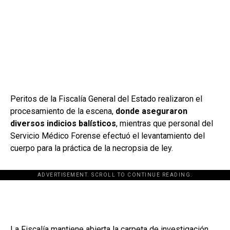
Peritos de la Fiscalía General del Estado realizaron el
procesamiento de la escena,
donde aseguraron
diversos indicios balísticos
, mientras que personal del
Servicio Médico Forense efectuó el levantamiento del
cuerpo para la práctica de la necropsia de ley.
ADVERTISEMENT. SCROLL TO CONTINUE READING.
[adsforwp id="243463"]
La Fiscalía mantiene abierta la carpeta de investigación