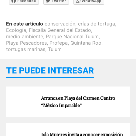
Facebook
Twitter
WhatsApp
En este artículo
conservación
,
crías de tortuga
,
Ecología
,
Fiscalía General del Estado
,
medio ambiente
,
Parque Nacional Tulum
,
Playa Pescadores
,
Profepa
,
Quintana Roo
,
tortugas marinas
,
Tulum
TE PUEDE INTERESAR
Arranca en Playa del Carmen Centro
“México Imparable”
Isla Mujeres invita a conocer exposición