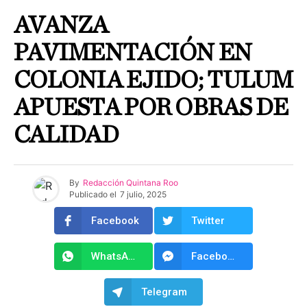
AVANZA
PAVIMENTACIÓN EN
COLONIA EJIDO; TULUM
APUESTA POR OBRAS DE
CALIDAD
By
Redacción Quintana Roo
Publicado el
7 julio, 2025
Facebook
Twitter
WhatsApp
Facebook Messenger
Telegram