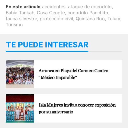
En este artículo
accidentes
,
ataque de cocodrilo
,
Bahía Tankah
,
Casa Cenote
,
cocodrilo Panchito
,
fauna silvestre
,
protección civil
,
Quintana Roo
,
Tulum
,
Turismo
TE PUEDE INTERESAR
Arranca en Playa del Carmen Centro
“México Imparable”
Isla Mujeres invita a conocer exposición
por su aniversario