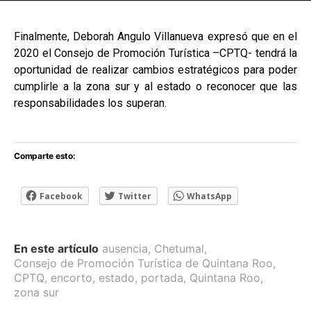
[adsforwp id="243463"]
Finalmente, Deborah Angulo Villanueva expresó que en el
2020 el Consejo de Promoción Turística –CPTQ- tendrá la
oportunidad de realizar cambios estratégicos para poder
cumplirle a la zona sur y al estado o reconocer que las
responsabilidades los superan.
Comparte esto:
Facebook
Twitter
WhatsApp
En este artículo
ausencia
,
Chetumal
,
Consejo de Promoción Turística de Quintana Roo
,
CPTQ
,
encorto
,
estado
,
portada
,
Quintana Roo
,
zona sur