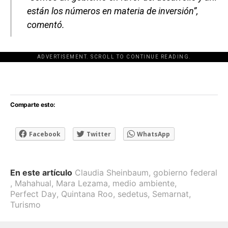
están los números en materia de inversión”,
comentó.
ADVERTISEMENT. SCROLL TO CONTINUE READING.
[adsforwp id="243463"]
Comparte esto:
Facebook
Twitter
WhatsApp
En este artículo
Claudia Sheinbaum
,
gobierno federal
,
Mahahual
,
Mara Lezama
,
medio ambiente
,
Perfect Day
,
Quintana Roo
,
sedetus
,
Semarnat
,
Turismo