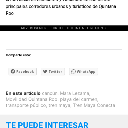
principales corredores urbanos y turísticos de Quintana
Roo.
ADVERTISEMENT. SCROLL TO CONTINUE READING.
[adsforwp id="243463"]
Comparte esto:
Facebook
Twitter
WhatsApp
En este artículo
cancún
,
Mara Lezama
,
Movilidad Quintana Roo
,
playa del carmen
,
transporte público
,
tren maya
,
Tren Maya Conecta
TE PUEDE INTERESAR