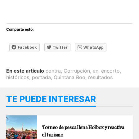
Comparte esto:
Facebook
Twitter
WhatsApp
En este artículo
contra
,
Corrupción
,
en
,
encorto
,
históricos
,
portada
,
Quintana Roo
,
resultados
TE PUEDE INTERESAR
Torneo de pesca llena Holbox y reactiva
el turismo