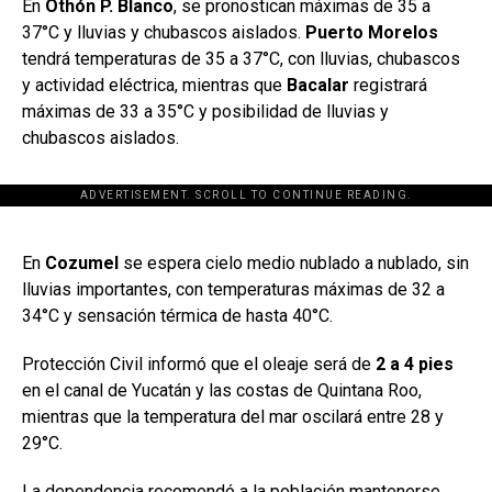
En
Othón P. Blanco
, se pronostican máximas de 35 a
37°C y lluvias y chubascos aislados.
Puerto Morelos
tendrá temperaturas de 35 a 37°C, con lluvias, chubascos
y actividad eléctrica, mientras que
Bacalar
registrará
máximas de 33 a 35°C y posibilidad de lluvias y
chubascos aislados.
ADVERTISEMENT. SCROLL TO CONTINUE READING.
[adsforwp id="243463"]
En
Cozumel
se espera cielo medio nublado a nublado, sin
lluvias importantes, con temperaturas máximas de 32 a
34°C y sensación térmica de hasta 40°C.
Protección Civil informó que el oleaje será de
2 a 4 pies
en el canal de Yucatán y las costas de Quintana Roo,
mientras que la temperatura del mar oscilará entre 28 y
29°C.
La dependencia recomendó a la población mantenerse