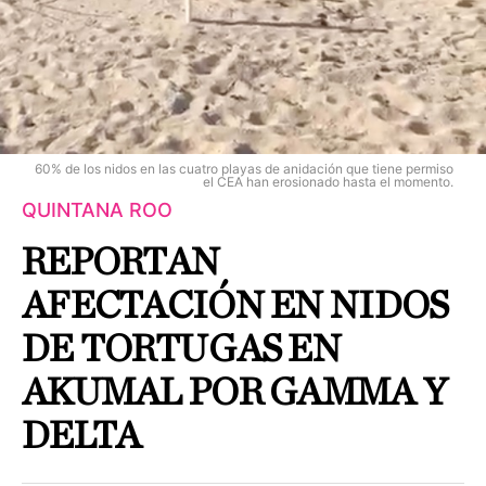
60% de los nidos en las cuatro playas de anidación que tiene permiso
el CEA han erosionado hasta el momento.
QUINTANA ROO
REPORTAN
AFECTACIÓN EN NIDOS
DE TORTUGAS EN
AKUMAL POR GAMMA Y
DELTA