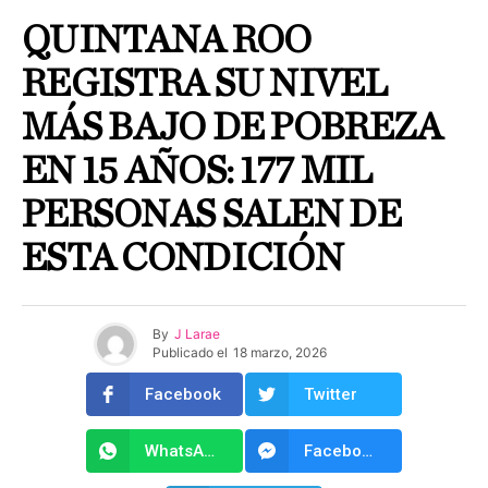
QUINTANA ROO
REGISTRA SU NIVEL
MÁS BAJO DE POBREZA
EN 15 AÑOS: 177 MIL
PERSONAS SALEN DE
ESTA CONDICIÓN
By
J Larae
Publicado el
18 marzo, 2026
Facebook
Twitter
WhatsApp
Facebook Messenger