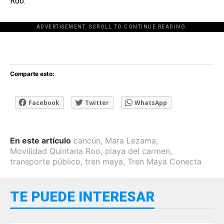
Roo.
ADVERTISEMENT. SCROLL TO CONTINUE READING.
[adsforwp id="243463"]
Comparte esto:
Facebook
Twitter
WhatsApp
En este artículo
cancún
,
Mara Lezama
,
Movilidad Quintana Roo
,
playa del carmen
,
transporte público
,
tren maya
,
Tren Maya Conecta
TE PUEDE INTERESAR