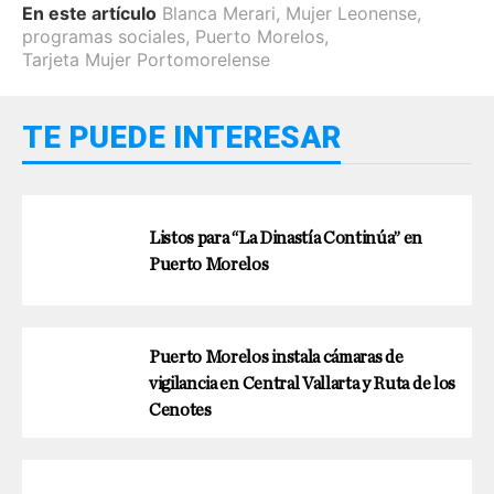
En este artículo
Blanca Merari
,
Mujer Leonense
,
programas sociales
,
Puerto Morelos
,
Tarjeta Mujer Portomorelense
TE PUEDE INTERESAR
Listos para “La Dinastía Continúa” en
Puerto Morelos
Puerto Morelos instala cámaras de
vigilancia en Central Vallarta y Ruta de los
Cenotes