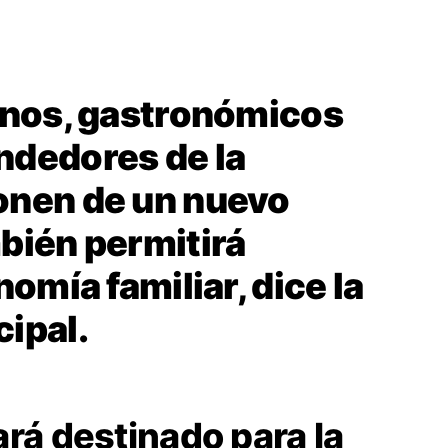
anos, gastronómicos
ndedores de la
onen de un nuevo
bién permitirá
nomía familiar, dice la
ipal.
ará destinado para la