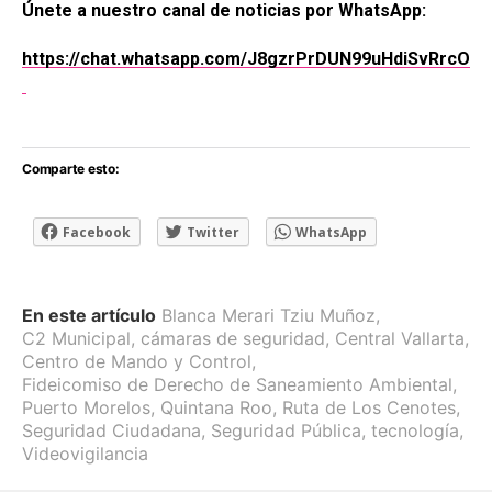
Únete a nuestro canal de noticias por WhatsApp:
https://chat.whatsapp.com/J8gzrPrDUN99uHdiSvRrcO
Comparte esto:
Facebook
Twitter
WhatsApp
En este artículo
Blanca Merari Tziu Muñoz
,
C2 Municipal
,
cámaras de seguridad
,
Central Vallarta
,
Centro de Mando y Control
,
Fideicomiso de Derecho de Saneamiento Ambiental
,
Puerto Morelos
,
Quintana Roo
,
Ruta de Los Cenotes
,
Seguridad Ciudadana
,
Seguridad Pública
,
tecnología
,
Videovigilancia