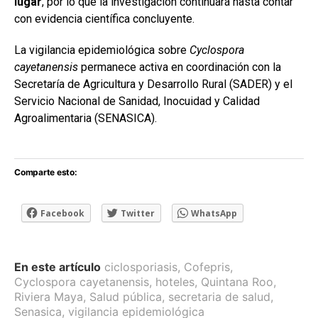
lugar
, por lo que la investigación continuará hasta contar
con evidencia científica concluyente.
La vigilancia epidemiológica sobre
Cyclospora
cayetanensis
permanece activa en coordinación con la
Secretaría de Agricultura y Desarrollo Rural (SADER) y el
Servicio Nacional de Sanidad, Inocuidad y Calidad
Agroalimentaria (SENASICA).
Comparte esto:
Facebook
Twitter
WhatsApp
En este artículo
ciclosporiasis
,
Cofepris
,
Cyclospora cayetanensis
,
hoteles
,
Quintana Roo
,
Riviera Maya
,
Salud pública
,
secretaria de salud
,
Senasica
,
vigilancia epidemiológica