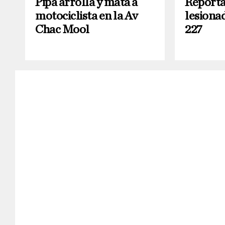
Pipa arrolla y mata a
Reporta
motociclista en la Av
lesiona
Chac Mool
227