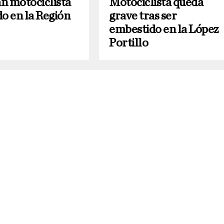
n motociclista
Motociclista queda
do en la Región
grave tras ser
embestido en la López
Portillo