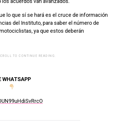
o los acuerdos van avanzados.
ue lo que sí se hará es el cruce de información
ncias del Instituto, para saber el número de
 motociclistas, ya que estos deberán
SCROLL TO CONTINUE READING.
rwp id="243463"]
DE WHATSAPP
rDUN99uHdiSvRrcO