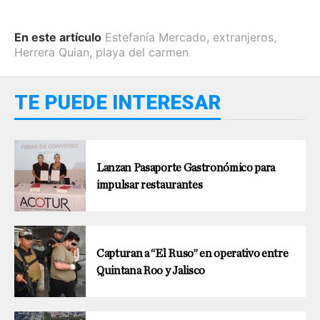
En este artículo
Estefanía Mercado
,
extranjeros
,
Herrera Quian
,
playa del carmen
TE PUEDE INTERESAR
Lanzan Pasaporte Gastronómico para
impulsar restaurantes
Capturan a “El Ruso” en operativo entre
Quintana Roo y Jalisco