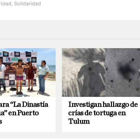
ridad
,
Solidaridad
ara “La Dinastía
Investigan hallazgo de
a” en Puerto
crías de tortuga en
s
Tulum