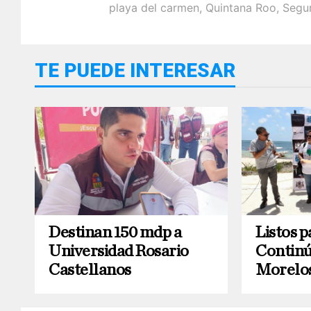
playa del carmen
,
Quintana Roo
,
Segu
TE PUEDE INTERESAR
Destinan 150 mdp a
Listos p
Universidad Rosario
Continú
Castellanos
Morelo