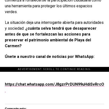
comienza a fortalecerse la participación ciudadana como
una herramienta para proteger los últimos espacios
verdes.
La situación deja una interrogante abierta para autoridades
y sociedad:
¿cuánta selva tendrá que desaparecer
antes de que se fortalezcan las acciones para
preservar el patrimonio ambiental de Playa del
Carmen?
Únete a nuestro canal de noticias por WhatsApp:
ADVERTISEMENT. SCROLL TO CONTINUE READING.
[adsforwp id="243463"]
https://chat.whatsapp.com/J8gzrPrDUN99uHdiSvRrcO
Comparte esto: