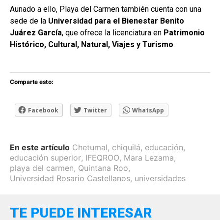
Aunado a ello, Playa del Carmen también cuenta con una
sede de la
Universidad para el Bienestar Benito
Juárez García
, que ofrece la licenciatura en
Patrimonio
Histórico, Cultural, Natural, Viajes y Turismo
.
Comparte esto:
Facebook
Twitter
WhatsApp
En este artículo
Chetumal
,
chiquilá
,
educación
,
educación superior
,
IFEQROO
,
Mara Lezama
,
playa del carmen
,
Quintana Roo
,
Universidad Rosario Castellanos
,
universidades
TE PUEDE INTERESAR