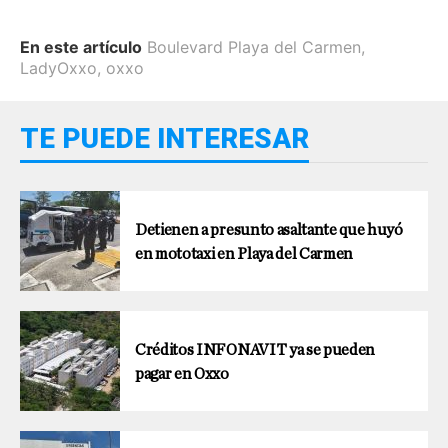
En este artículo
Boulevard Playa del Carmen
,
LadyOxxo
,
oxxo
TE PUEDE INTERESAR
Detienen a presunto asaltante que huyó
en mototaxi en Playa del Carmen
Créditos INFONAVIT ya se pueden
pagar en Oxxo