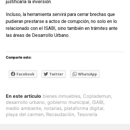
justificaría la inversión.
Incluso, la herramienta servirá para cerrar brechas que
pudieran prestarse a actos de corrupción, no solo en lo
relacionado con el ISABI, sino también en trámites ante
las áreas de Desarrollo Urbano.
Comparte esto:
Facebook
Twitter
WhatsApp
En este artículo
bienes inmuebles
,
Coplademun
,
desarrollo urbano
,
gobierno municipal
,
ISABI
,
medio ambiente
,
notarias
,
plataforma digital
,
playa del carmen
,
Recaudación
,
Tesorería