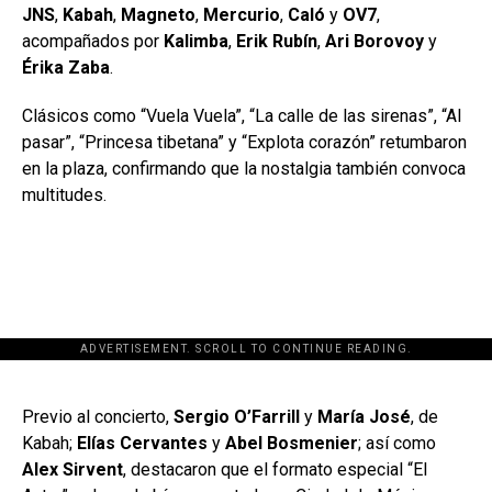
JNS
,
Kabah
,
Magneto
,
Mercurio
,
Caló
y
OV7
,
acompañados por
Kalimba
,
Erik Rubín
,
Ari Borovoy
y
Érika Zaba
.
Clásicos como “Vuela Vuela”, “La calle de las sirenas”, “Al
pasar”, “Princesa tibetana” y “Explota corazón” retumbaron
en la plaza, confirmando que la nostalgia también convoca
multitudes.
ADVERTISEMENT. SCROLL TO CONTINUE READING.
[adsforwp id="243463"]
Previo al concierto,
Sergio O’Farrill
y
María José
, de
Kabah;
Elías Cervantes
y
Abel Bosmenier
; así como
Alex Sirvent
, destacaron que el formato especial “El