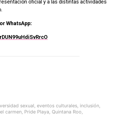
esentación oficial y a las distintas actividades
.
por WhatsApp:
rPrDUN99uHdiSvRrcO
iversidad sexual
,
eventos culturales
,
inclusión
,
del carmen
,
Pride Playa
,
Quintana Roo
,