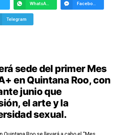
WhatsApp
Facebook Messenger
Telegram
erá sede del primer Mes
A+ en Quintana Roo, con
ante junio que
ón, el arte y la
versidad sexual.
n Quintana Roo se llevará a cabo el “Mes