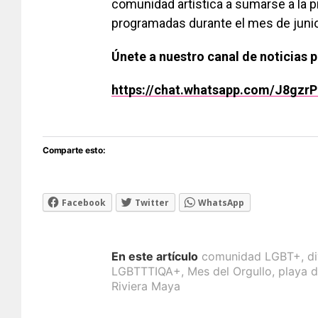
comunidad artística a sumarse a la pr
programadas durante el mes de junio
Únete a nuestro canal de noticias 
https://chat.whatsapp.com/J8gz
Comparte esto:
Facebook
Twitter
WhatsApp
En este artículo
comunidad LGBT+
,
d
LGBTTTIQA+
,
Mes del Orgullo
,
playa 
Riviera Maya