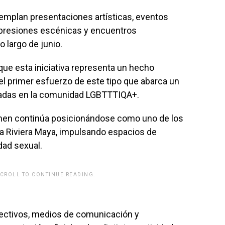
templan presentaciones artísticas, eventos
expresiones escénicas y encuentros
o largo de junio.
 que esta iniciativa representa un hecho
 del primer esfuerzo de este tipo que abarca un
adas en la comunidad LGBTTTIQA+.
men continúa posicionándose como uno de los
la Riviera Maya, impulsando espacios de
idad sexual.
SCROLL TO CONTINUE READING.
rwp id="243463"]
colectivos, medios de comunicación y