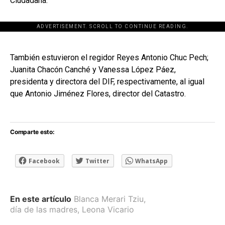
Ciudadana.
ADVERTISEMENT. SCROLL TO CONTINUE READING.
[adsforwp id="243463"]
También estuvieron el regidor Reyes Antonio Chuc Pech;
Juanita Chacón Canché y Vanessa López Páez,
presidenta y directora del DIF, respectivamente, al igual
que Antonio Jiménez Flores, director del Catastro.
Comparte esto:
Facebook
Twitter
WhatsApp
En este artículo
Blanca Merari Tziu
,
día de las madres
,
Leona Vicario