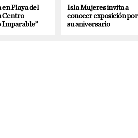
 en Playa del
Isla Mujeres invita a
 Centro
conocer exposición por
 Imparable”
su aniversario