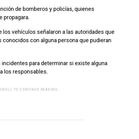
nción de bomberos y policías, quienes
se propagara.
 los vehículos señalaron a las autoridades que
s conocidos con alguna persona que pudieran
incidentes para determinar si existe alguna
r a los responsables.
SCROLL TO CONTINUE READING.
rwp id="243463"]