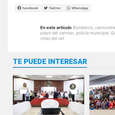
Facebook
Twitter
WhatsApp
En este artículo
Bomberos
,
camioneta
playa del carmen
,
policía municipal
,
Q
villas del sol
TE PUEDE INTERESAR