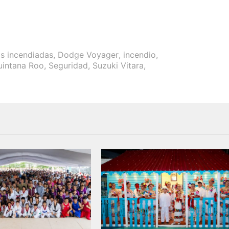
s incendiadas
,
Dodge Voyager
,
incendio
,
uintana Roo
,
Seguridad
,
Suzuki Vitara
,