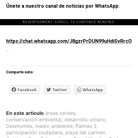
Únete a nuestro canal de noticias por WhatsApp:
ADVERTISEMENT. SCROLL TO CONTINUE READING.
[adsforwp id="243463"]
https://chat.whatsapp.com/J8gzrPrDUN99uHdiSvRrcO
Comparte esto:
Facebook
Twitter
WhatsApp
En este artículo
áreas verdes
,
conservación ambiental
,
desarrollo urbano
,
Desmontes
,
medio ambiente
,
Palmas 2
,
participación ciudadana
,
playa del carmen
,