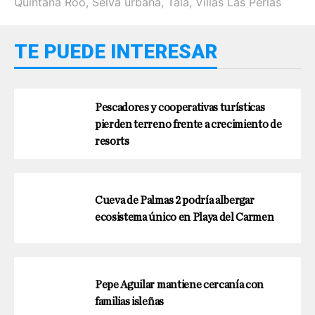
Quintana Roo
,
Selva urbana
,
Tala
,
Villas Las Perlas
TE PUEDE INTERESAR
Pescadores y cooperativas turísticas
pierden terreno frente a crecimiento de
resorts
Cueva de Palmas 2 podría albergar
ecosistema único en Playa del Carmen
Pepe Aguilar mantiene cercanía con
familias isleñas