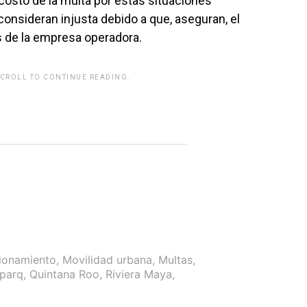
costo de la multa por estas situaciones
onsideran injusta debido a que, aseguran, el
as de la empresa operadora.
SCROLL TO CONTINUE READING.
rwp id="243463"]
ionamiento
,
Movilidad urbana
,
Multas
,
aparq
,
Quintana Roo
,
Riviera Maya
,