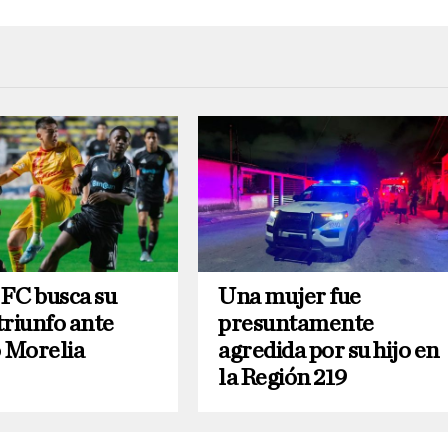
FC busca su
Una mujer fue
triunfo ante
presuntamente
o Morelia
agredida por su hijo en
la Región 219