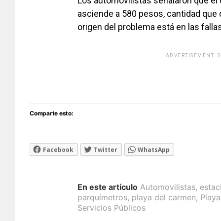
Los automovilistas señalaron que el 
asciende a 580 pesos, cantidad que c
origen del problema está en las fall
ADVERTISEMENT. 
[adsfo
Comparte esto:
Facebook
Twitter
WhatsApp
En este artículo
Automovilistas
,
estac
parquímetros
,
playa del carmen
,
Play
Servicios Públicos