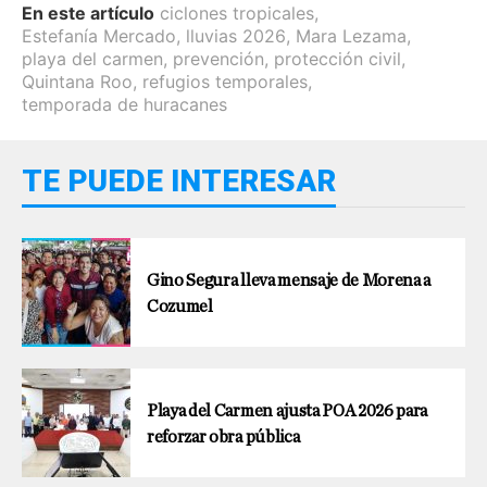
En este artículo
ciclones tropicales
,
Estefanía Mercado
,
lluvias 2026
,
Mara Lezama
,
playa del carmen
,
prevención
,
protección civil
,
Quintana Roo
,
refugios temporales
,
temporada de huracanes
TE PUEDE INTERESAR
Gino Segura lleva mensaje de Morena a
Cozumel
Playa del Carmen ajusta POA 2026 para
reforzar obra pública