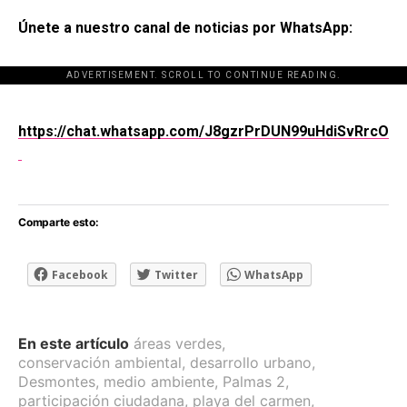
Únete a nuestro canal de noticias por WhatsApp:
ADVERTISEMENT. SCROLL TO CONTINUE READING.
[adsforwp id="243463"]
https://chat.whatsapp.com/J8gzrPrDUN99uHdiSvRrcO
Comparte esto:
Facebook
Twitter
WhatsApp
En este artículo
áreas verdes
,
conservación ambiental
,
desarrollo urbano
,
Desmontes
,
medio ambiente
,
Palmas 2
,
participación ciudadana
,
playa del carmen
,