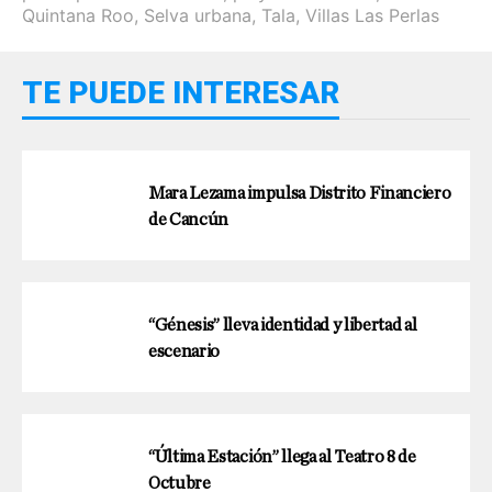
Quintana Roo
,
Selva urbana
,
Tala
,
Villas Las Perlas
TE PUEDE INTERESAR
Mara Lezama impulsa Distrito Financiero
de Cancún
“Génesis” lleva identidad y libertad al
escenario
“Última Estación” llega al Teatro 8 de
Octubre