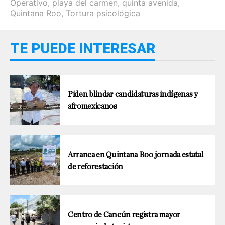
Operativo
,
playa del carmen
,
quinta avenida
,
Quintana Roo
,
Tortura psicológica
TE PUEDE INTERESAR
Piden blindar candidaturas indígenas y
afromexicanos
Arranca en Quintana Roo jornada estatal
de reforestación
Centro de Cancún registra mayor