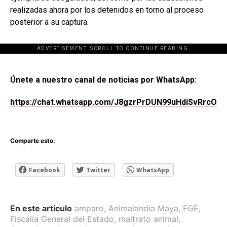
realizadas ahora por los detenidos en torno al proceso
posterior a su captura.
ADVERTISEMENT. SCROLL TO CONTINUE READING.
[adsforwp id="243463"]
Únete a nuestro canal de noticias por WhatsApp:
https://chat.whatsapp.com/J8gzrPrDUN99uHdiSvRrcO
Comparte esto:
Facebook
Twitter
WhatsApp
En este artículo
amparo
,
Animalandia Maya
,
FGE
,
Fiscalía General del Estado
,
maltrato animal
,