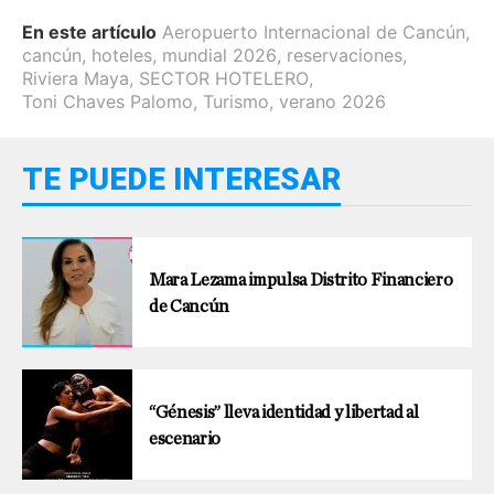
En este artículo
Aeropuerto Internacional de Cancún
,
cancún
,
hoteles
,
mundial 2026
,
reservaciones
,
Riviera Maya
,
SECTOR HOTELERO
,
Toni Chaves Palomo
,
Turismo
,
verano 2026
TE PUEDE INTERESAR
Mara Lezama impulsa Distrito Financiero
de Cancún
“Génesis” lleva identidad y libertad al
escenario