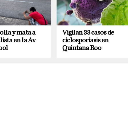
olla y mata a
Vigilan 33 casos de
ista en la Av
ciclosporiasis en
ool
Quintana Roo