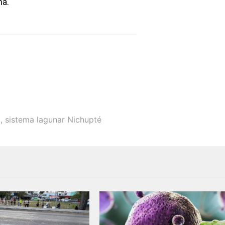
ma.
o
,
sistema lagunar Nichupté