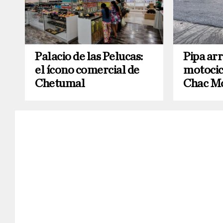
Palacio de las Pelucas:
Pipa arr
el ícono comercial de
motocicl
Chetumal
Chac M