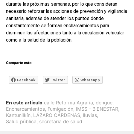
durante las próximas semanas, por lo que consideran
necesario reforzar las acciones de prevención y vigilancia
sanitaria, además de atender los puntos donde
constantemente se forman encharcamientos para
disminuir las afectaciones tanto a la circulación vehicular
como a la salud de la población.
Comparte esto:
Facebook
Twitter
WhatsApp
En este artículo
calle Reforma Agraria
,
dengue
,
Encharcamientos
,
Fumigación
,
IMSS - BIENESTAR
,
Kantunilkín
,
LÁZARO CÁRDENAS
,
lluvias
,
Salud pública
,
secretaria de salud