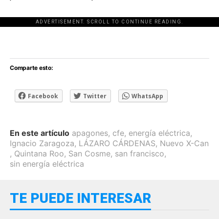
ADVERTISEMENT. SCROLL TO CONTINUE READING.
[adsforwp id="243463"]
Comparte esto:
Facebook
Twitter
WhatsApp
En este artículo
apagones
,
cfe
,
energía eléctrica
,
Ignacio Zaragoza
,
LÁZARO CÁRDENAS
,
Nuevo X-Can
,
Quintana Roo
,
San Cosme
,
san francisco
,
sin energía eléctrica
TE PUEDE INTERESAR