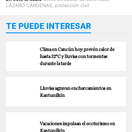
LÁZARO CÁRDENAS
,
protección civil
TE PUEDE INTERESAR
Clima en Cancún hoy: prevén calor de
hasta 32°C y lluvias con tormentas
durante la tarde
Lluvias agravan encharcamientos en
Kantunilkín
Vacaciones impulsan el ecoturismo en
Kantunilkín