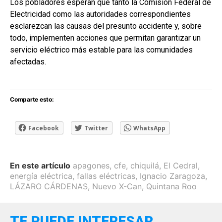
Los pobladores esperan que tanto la Comisión Federal de
Electricidad como las autoridades correspondientes
esclarezcan las causas del presunto accidente y, sobre
todo, implementen acciones que permitan garantizar un
servicio eléctrico más estable para las comunidades
afectadas.
Comparte esto:
Facebook
Twitter
WhatsApp
En este artículo
apagones
,
cfe
,
chiquilá
,
El Cedral
,
energía eléctrica
,
fallas eléctricas
,
Ignacio Zaragoza
,
LÁZARO CÁRDENAS
,
Nuevo X-Can
,
Quintana Roo
TE PUEDE INTERESAR