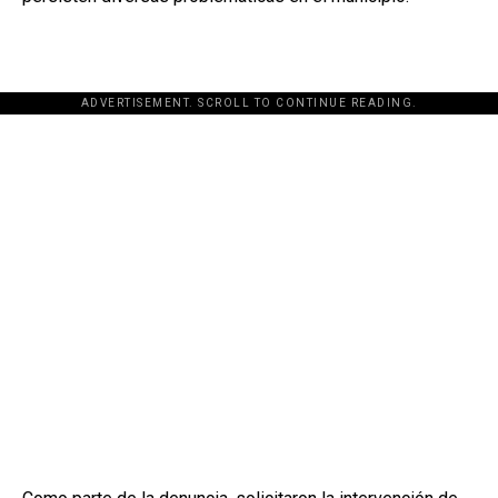
ADVERTISEMENT. SCROLL TO CONTINUE READING.
[adsforwp id="243463"]