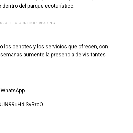
 dentro del parque ecoturístico.
SCROLL TO CONTINUE READING.
rwp id="243463"]
 los cenotes y los servicios que ofrecen, con
 semanas aumente la presencia de visitantes
or WhatsApp
rDUN99uHdiSvRrcO