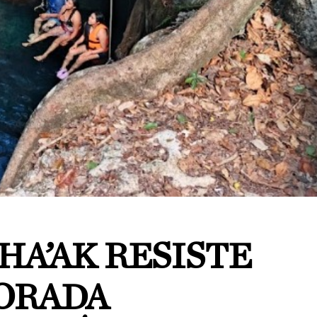
HA’AK RESISTE
ORADA