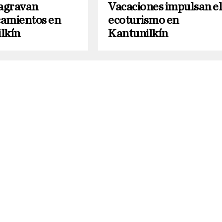
 agravan
Vacaciones impulsan e
amientos en
ecoturismo en
lkín
Kantunilkín