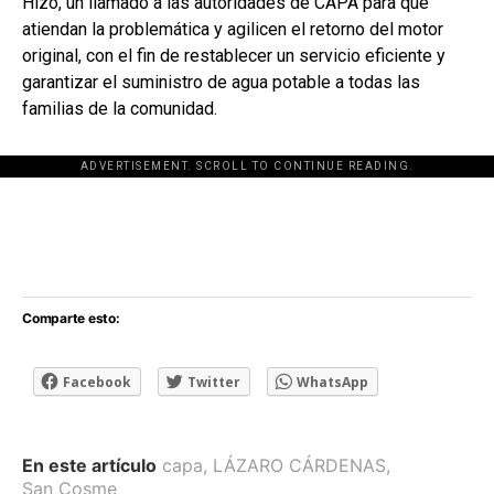
Hizo, un llamado a las autoridades de CAPA para que
atiendan la problemática y agilicen el retorno del motor
original, con el fin de restablecer un servicio eficiente y
garantizar el suministro de agua potable a todas las
familias de la comunidad.
ADVERTISEMENT. SCROLL TO CONTINUE READING.
[adsforwp id="243463"]
Comparte esto:
Facebook
Twitter
WhatsApp
En este artículo
capa
,
LÁZARO CÁRDENAS
,
San Cosme