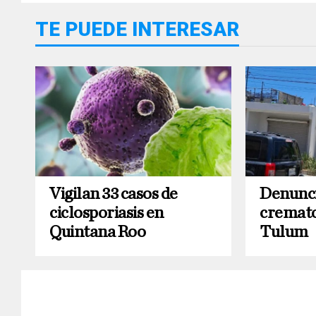
TE PUEDE INTERESAR
Vigilan 33 casos de
Denunci
ciclosporiasis en
cremato
Quintana Roo
Tulum