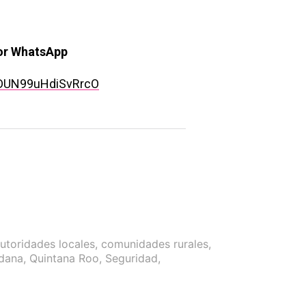
rwp id="243463"]
por WhatsApp
rDUN99uHdiSvRrcO
utoridades locales
,
comunidades rurales
,
adana
,
Quintana Roo
,
Seguridad
,