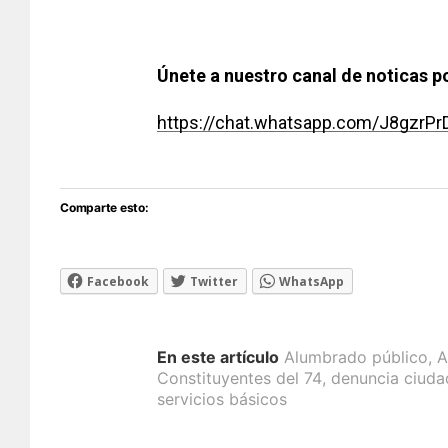
[adsfo
Únete a nuestro canal de noticas 
https://chat.whatsapp.com/J8gzrP
Comparte esto:
Facebook
Twitter
WhatsApp
En este artículo
Alumbrado público
,
A
Constituyentes del 74
,
denuncia ciud
servicios básicos