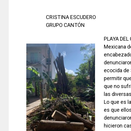
CRISTINA ESCUDERO
GRUPO CANTÓN
PLAYA DEL 
Mexicana de
encabezado
denunciaron 
ecocida de S
permitir qu
que no sufr
las diversa
Lo que es l
es que ello
denunciaron
hicieron cas