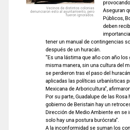
provocando 
Vecinos de distintos colonias
Aseguran qu
denunciaron esto al ayuntamiento, pero
fueron ignorados.
Públicos, B
deben recib
importancia
tener un manual de contingencias sob
después de un huracán.
“Es una lástima que año con año los 
misma manera, sin una cultura del me
se perdieron tras el paso del huracá
aplicadas las políticas urbanísticas 
Mexicana de Arboricultura”, afirmaron
Por su parte, Guadalupe de las Rosa h
gobierno de Beristain hay un retroces
Dirección de Medio Ambiente en se in
solo hay una postura burócrata”.
A la inconformidad se suman los com