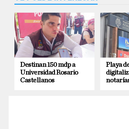
Destinan 150 mdp a
Playa d
Universidad Rosario
digitali
Castellanos
notaría