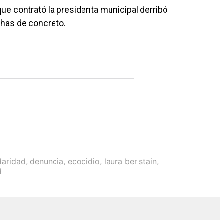
e contrató la presidenta municipal derribó
chas de concreto.
daridad
,
denuncia
,
ecocidio
,
laura beristain
,
d