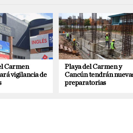
el Carmen
Playa del Carmen y
zará vigilancia de
Cancún tendrán nueva
s
preparatorias